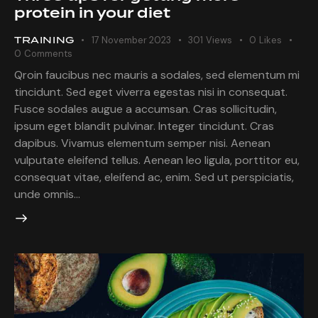
protein in your diet
TRAINING
17 November 2023
301
Views
0
Likes
0
Comments
Qroin faucibus nec mauris a sodales, sed elementum mi
tincidunt. Sed eget viverra egestas nisi in consequat.
Fusce sodales augue a accumsan. Cras sollicitudin,
ipsum eget blandit pulvinar. Integer tincidunt. Cras
dapibus. Vivamus elementum semper nisi. Aenean
vulputate eleifend tellus. Aenean leo ligula, porttitor eu,
consequat vitae, eleifend ac, enim. Sed ut perspiciatis,
unde omnis…