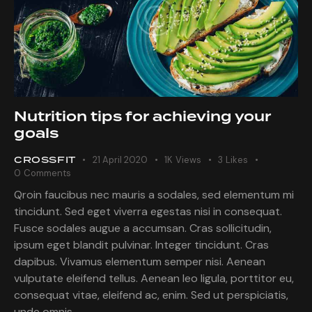
Nutrition tips for achieving your
goals
CROSSFIT
21 April 2020
1K
Views
3
Likes
0
Comments
Qroin faucibus nec mauris a sodales, sed elementum mi
tincidunt. Sed eget viverra egestas nisi in consequat.
Fusce sodales augue a accumsan. Cras sollicitudin,
ipsum eget blandit pulvinar. Integer tincidunt. Cras
dapibus. Vivamus elementum semper nisi. Aenean
vulputate eleifend tellus. Aenean leo ligula, porttitor eu,
consequat vitae, eleifend ac, enim. Sed ut perspiciatis,
unde omnis…