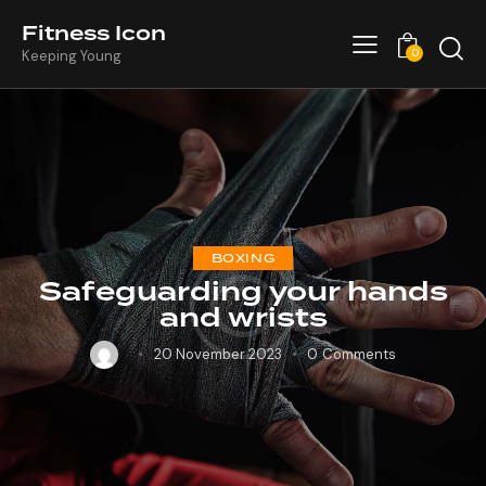
Fitness Icon
0
Keeping Young
BOXING
Safeguarding your hands
and wrists
20 November 2023
0
Comments