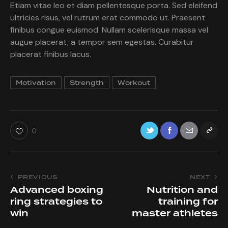
Etiam vitae leo et diam pellentesque porta. Sed eleifend
ultricies risus, vel rutrum erat commodo ut. Praesent
finibus congue euismod. Nullam scelerisque massa vel
augue placerat, a tempor sem egestas. Curabitur
placerat finibus lacus.
Motivation
Strength
Workout
0
Post
PREVIOUS
NEXT
Advanced boxing
Nutrition and
navigation
ring strategies to
training for
win
master athletes