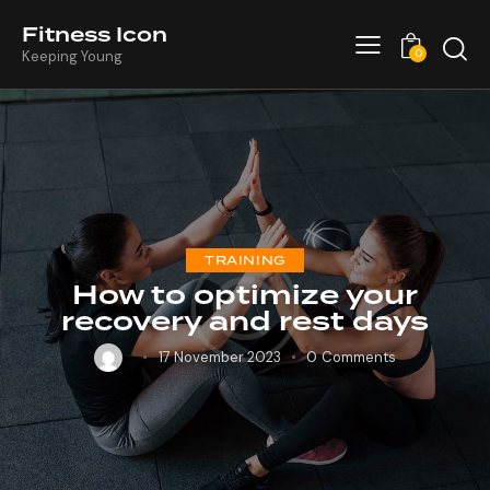
Fitness Icon
0
Keeping Young
TRAINING
How to optimize your
recovery and rest days
17 November 2023
0
Comments