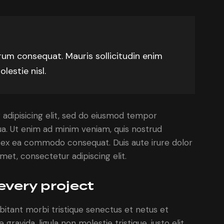
trum consequat. Mauris sollicitudin enim
lestie nisl.
adipisicing elit, sed do eiusmod tempor
ua. Ut enim ad minim veniam, quis nostrud
uip ex ea commodo consequat. Duis aute irure dolor
met, consectetur adipiscing elit.
every project
bitant morbi tristique senectus et netus et
ravida, ligula non molestie tristique, justo elit