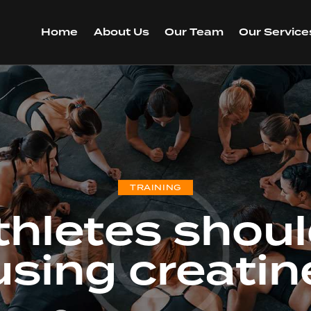
Home
About Us
Our Team
Our Service
TRAINING
hletes shoul
using creatin