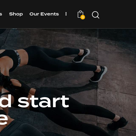
s
Shop
Our Events
0
d start
e