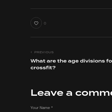
0
Post
PREVIOUS
What are the age divisions fo
navigation
crossfit?
Leave a comm