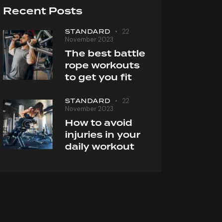
Recent Posts
STANDARD
22
November 2023
The best battle
rope workouts
to get you fit
STANDARD
22
November 2023
How to avoid
injuries in your
daily workout