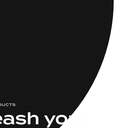
DUCTS
eash
your