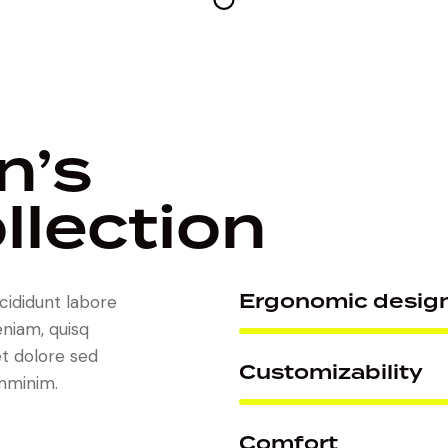
n’s
llection
Ergonomic desig
cididunt labore
niam, quisq
et dolore sed
Customizability
mminim.
Comfort