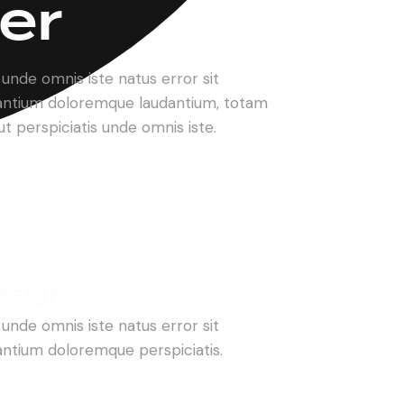
er
 unde omnis iste natus error sit
ntium doloremque laudantium, totam
t perspiciatis unde omnis iste.
esign
 unde omnis iste natus error sit
ntium doloremque perspiciatis.