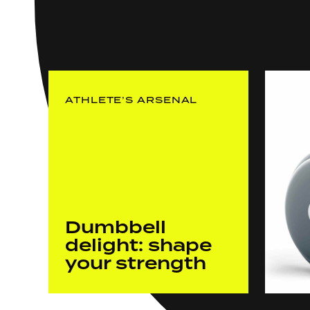
ATHLETE’S ARSENAL
Dumbbell
delight: shape
your strength