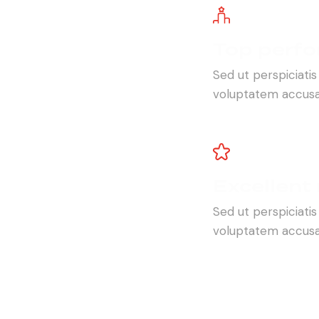
Top perf
Sed ut perspiciatis
voluptatem accusa
Excellent
Sed ut perspiciatis
voluptatem accusa