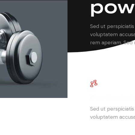
pow
Sed ut perspiciatis
voluptatem accusa
rem aperiam. Sed u
Perfect d
Sed ut perspiciatis
voluptatem accusa