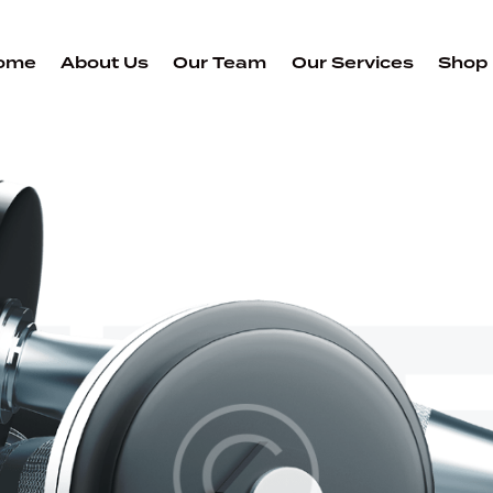
ome
About Us
Our Team
Our Services
Shop
FL