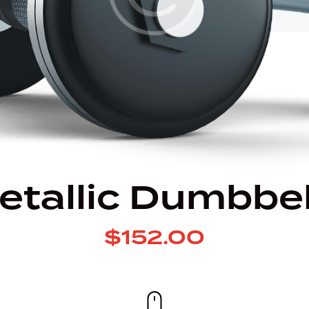
etallic Dumbbel
$152.00